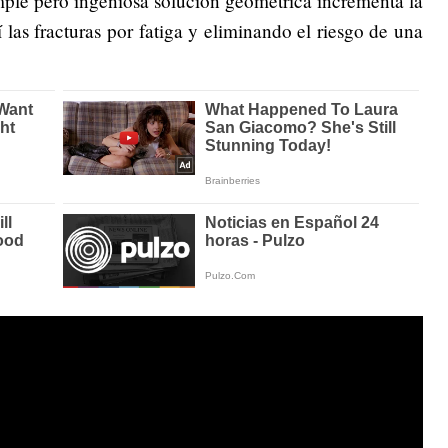
mple pero ingeniosa solución geométrica incrementa la
í las fracturas por fatiga y eliminando el riesgo de una