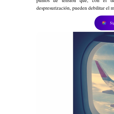
puntos de tensión que, con el ti
despresurización, pueden debilitar el m
Si