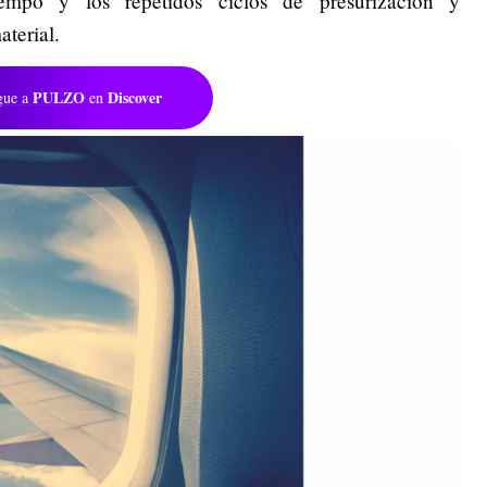
empo y los repetidos ciclos de presurización y
aterial.
PULZO
Discover
gue a
en