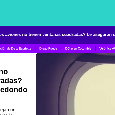
sión de De la Espriella
Diego Rueda
Dólar en Colombia
Verónica A
 no
radas?
 redondo
nejan un