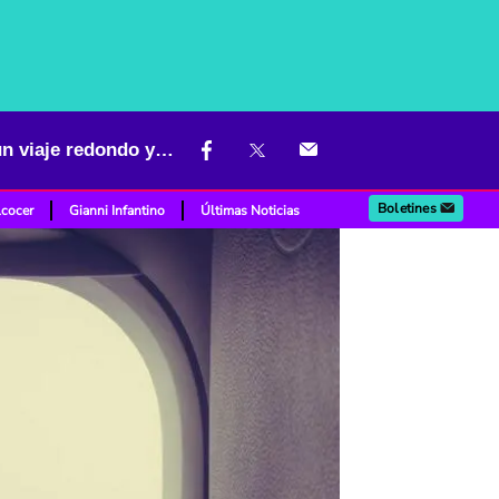
¿Por qué los aviones no tienen ventanas cuadradas? Le aseguran un viaje redondo y sin sustos
Boletines
lcocer
Gianni Infantino
Últimas Noticias