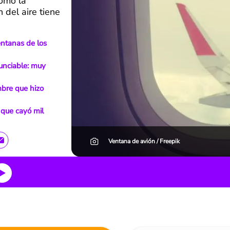
como la
 del aire tiene
entanas de los
unciable: muy
mbre que hizo
 que cayó mil
Ventana de avión / Freepik