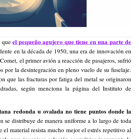
el pequeño agujero que tiene en una parte de
l que
idente en la década de 1950, una era de innovación en
 Comet, el primer avión a reacción de pasajeros, sufrió
os por la desintegración en pleno vuelo de su fuselaje.
on que las fracturas por fatiga del metal se originaron
dradas, según menciona la página del Instituto de
tana redonda u ovalada
no tiene puntos donde la
ón se distribuye de manera uniforme a lo largo de toda
 el material resista mucho mejor el estrés repetitivo al