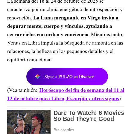
La semana del 18 al 24 de octubre de 2025 se
caracteriza por un clima energético de introspección y
La Luna menguante en Virgo invita a
renovación.
depurar mente, cuerpo y vínculos, ayudando a
cerrar ciclos con orden y conciencia
. Mientras tanto,
Venus en Libra impulsa la búsqueda de armonía en las
relaciones, la belleza en los pequeños detalles y el
equilibrio emocional.
PULZO
Discover
Sigue a
en
Horóscopo del fin de semana del 11 al
(Vea también:
13 de octubre para Libra, Escorpio y otros signos
)