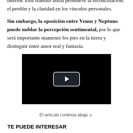
interior. Este tránsito astral promueve la reconciliación,
el perdón y la claridad en los vínculos personales.
Sin embargo, la oposición entre Venus y Neptuno
puede nublar la percepción sentimental,
por lo que
será importante mantener los pies en la tierra y
distinguir entre amor real y fantasía.
P
l
a
El artículo continúa abajo
y
TE PUEDE INTERESAR