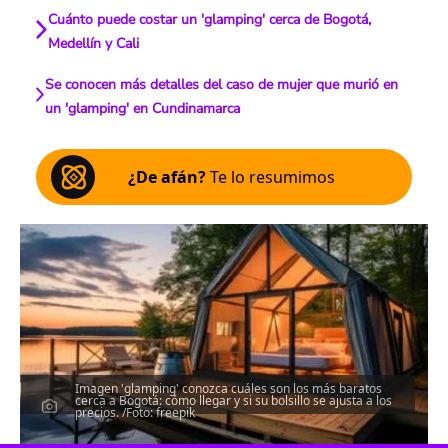
Cuánto puede costar un 'glamping' cerca de Bogotá,
Medellín y Cali
Se conocen más detalles del caso de mujer que murió en
un 'glamping' en Cundinamarca
¿De afán?
Te lo resumimos
Imagen 'glamping' conozca cuáles son los más baratos
cerca a Bogotá: cómo llegar y si su bolsillo se ajusta a los
precios. /Foto: freepik
Escucha el artículo