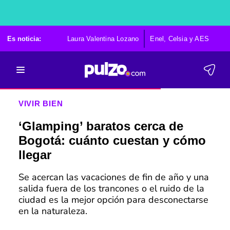
Es noticia:
Laura Valentina Lozano
Enel, Celsia y AES
Po
VIVIR BIEN
‘Glamping’ baratos cerca de
Bogotá: cuánto cuestan y cómo
llegar
Se acercan las vacaciones de fin de año y una
salida fuera de los trancones o el ruido de la
ciudad es la mejor opción para desconectarse
en la naturaleza.