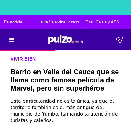
Es noticia:
Laura Valentina Lozano
Enel, Celsia y AES
Po
VIVIR BIEN
Barrio en Valle del Cauca que se
llama como famosa película de
Marvel, pero sin superhéroe
Esta particularidad no es la única, ya que el
territorio también es el más antiguo del
municipio de Yumbo, llamando la atención de
turistas y caleños.