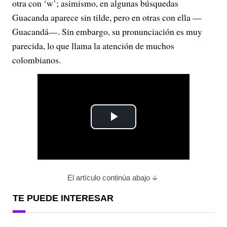
otra con ‘w’; asimismo, en algunas búsquedas
Guacanda aparece sin tilde, pero en otras con ella —
Guacandá—. Sin embargo, su pronunciación es muy
parecida, lo que llama la atención de muchos
colombianos.
P
l
a
El artículo continúa abajo
y
TE PUEDE INTERESAR
V