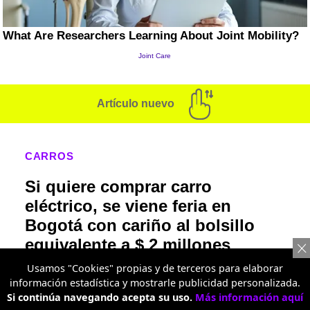
Artículo nuevo
CARROS
Si quiere comprar carro
eléctrico, se viene feria en
Bogotá con cariño al bolsillo
equivalente a $ 2 millones
Usamos "Cookies" propias y de terceros para elaborar
Desde el próximo 20 hasta el 23 de agosto,
información estadística y mostrarle publicidad personalizada.
varias marcas exhibirán sus modelos en el
Si continúa navegando acepta su uso.
Más información aquí
Centro Comercial Carrera; habrá beneficio