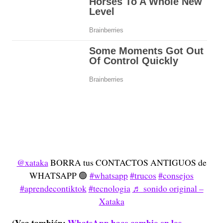
@xataka
BORRA tus CONTACTOS ANTIGUOS de
WHATSAPP 🟢
#whatsapp
#trucos
#consejos
#aprendecontiktok
#tecnologia
♬ sonido original –
Xataka
(Vea también:
WhatsApp hace cambio en los