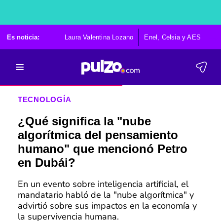
Es noticia:
Laura Valentina Lozano
Enel, Celsia y AES
Po
TECNOLOGÍA
¿Qué significa la "nube
algorítmica del pensamiento
humano" que mencionó Petro
en Dubái?
En un evento sobre inteligencia artificial, el
mandatario habló de la "nube algorítmica" y
advirtió sobre sus impactos en la economía y
la supervivencia humana.