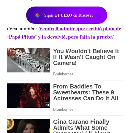
PULZO
Discover
Sigue a
en
Vendrell admite que recibió plata de
(Vea también:
‘Papá Pitufo’ y la devolvió, pero falta la prueba
)