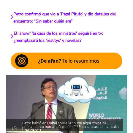
Petro confirmó que vio a ‘Papá Pitufo’ y dio detalles del
encuentro: “Sin saber quién era”
El 'show' 'la casa de los ministros' seguirá en tv:
¿reemplazará los 'realitys' y novelas?
¿De afán?
Te lo resumimos
Petro habló en Dubái sobre la "nube algorítmica del
pensamiento humano": ¿qué es? / Foto captura de pantalla
Presidencia