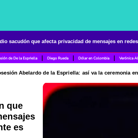
sión de De la Espriella
Diego Rueda
Dólar en Colombia
Verónica A
osesión Abelardo de la Espriella: así va la ceremonia e
n que
mensajes
nte es