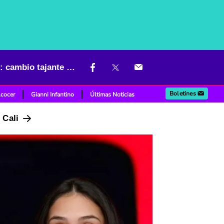
Instagram dio sacudón que afecta privacidad de mensajes en redes: cambio tajante es oficial en mayo
Boletines
lcocer
Gianni Infantino
Últimas Noticias
n Cali