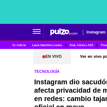
Es noticia:
Laura Valentina Lozano
Enel, Celsia y AES
Pose
EN VIVO
Ver en vivo p
TECNOLOGÍA
Instagram dio sacudó
afecta privacidad de 
en redes: cambio taja