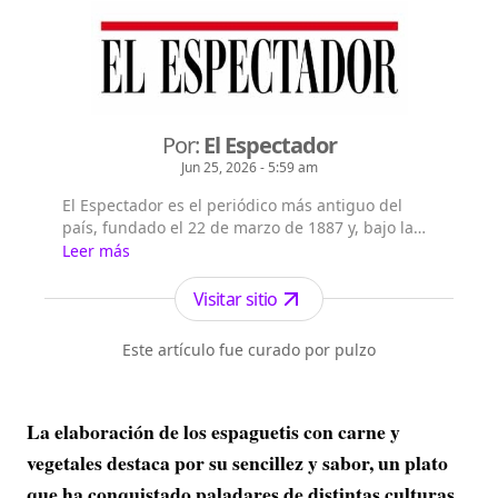
Por:
El Espectador
Jun 25, 2026 - 5:59 am
El Espectador es el periódico más antiguo del
país, fundado el 22 de marzo de 1887 y, bajo la
dirección de Fidel Cano, es considerado uno de
Leer más
los periódicos más serios y profesionales por su
independencia, credibilidad y objetividad.
Visitar sitio
Este artículo fue curado por pulzo
La elaboración de los espaguetis con carne y
vegetales destaca por su sencillez y sabor, un plato
que ha conquistado paladares de distintas culturas,