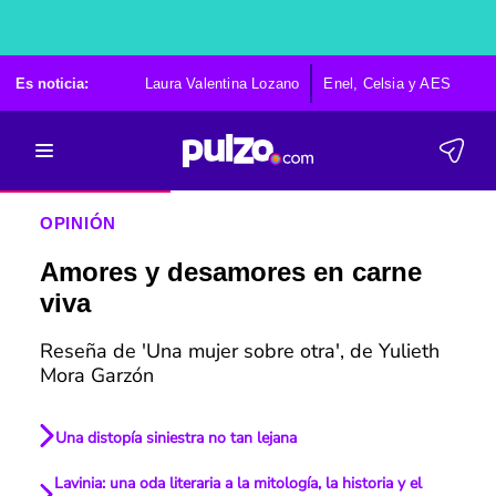
Es noticia:
Laura Valentina Lozano
Enel, Celsia y AES
Po
OPINIÓN
Amores y desamores en carne
viva
Reseña de 'Una mujer sobre otra', de Yulieth
Mora Garzón
Una distopía siniestra no tan lejana
Lavinia: una oda literaria a la mitología, la historia y el