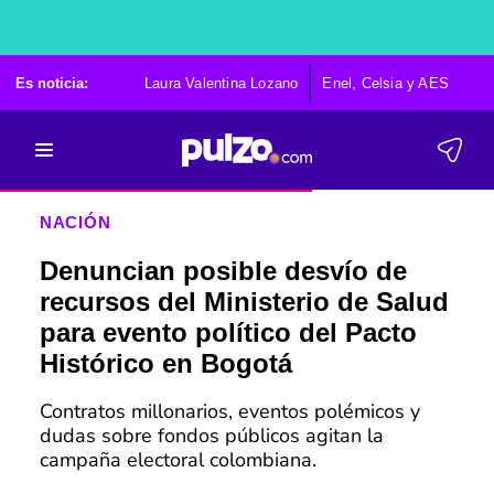
Es noticia:
Laura Valentina Lozano
Enel, Celsia y AES
Po
NACIÓN
Denuncian posible desvío de
recursos del Ministerio de Salud
para evento político del Pacto
Histórico en Bogotá
Contratos millonarios, eventos polémicos y
dudas sobre fondos públicos agitan la
campaña electoral colombiana.