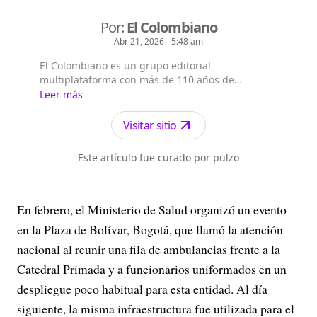
Por:
El Colombiano
Abr 21, 2026 - 5:48 am
El Colombiano es un grupo editorial
multiplataforma con más de 110 años de
existencia. Nació en la ciudad de Medellín en
Leer más
Antioquia. Fundado el 6 de febrero de 1912 por
Francisco de Paula Pérez, se ha especializado en
Visitar sitio
la investigación y generación de contenidos
periodísticos para diferentes plataformas en las
Este artículo fue curado por pulzo
que provee a las a...
En febrero, el Ministerio de Salud organizó un evento
en la Plaza de Bolívar, Bogotá, que llamó la atención
nacional al reunir una fila de ambulancias frente a la
Catedral Primada y a funcionarios uniformados en un
despliegue poco habitual para esta entidad. Al día
siguiente, la misma infraestructura fue utilizada para el