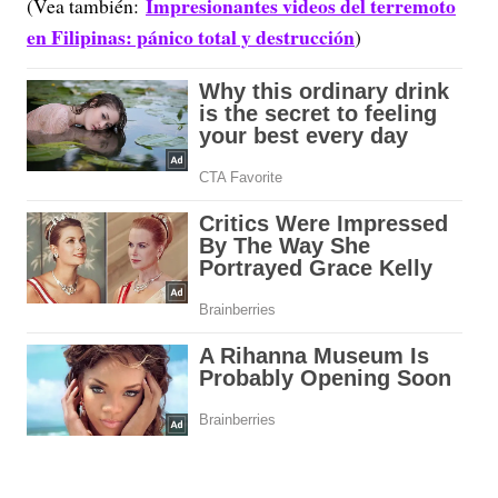
Impresionantes videos del terremoto
(Vea también:
en Filipinas: pánico total y destrucción
)