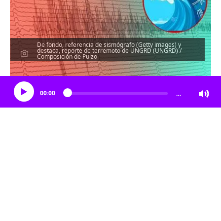
De fondo, referencia de sismógrafo (Getty images) y
destaca, reporte de terremoto de UNGRD (UNGRD) /
Composición de Pulzo
Escucha el artículo
00:00
…