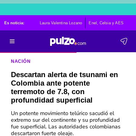
Es noticia:
Laura Valentina Lozano
Enel, Celsia y AES
Po
NACIÓN
Descartan alerta de tsunami en
Colombia ante potente
terremoto de 7.8, con
profundidad superficial
Un potente movimiento telúrico sacudió el
extremo sur del continente y su profundidad
fue superficial. Las autoridades colombianas
descartaron fuerte oleaje.