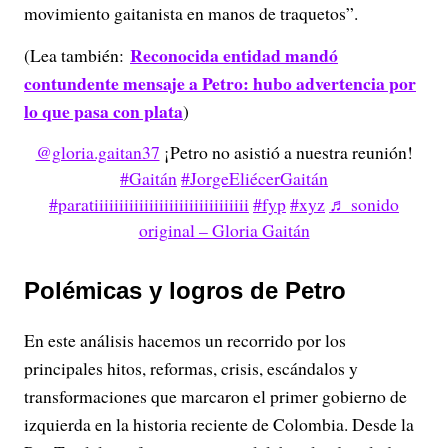
movimiento gaitanista en manos de traquetos”.
Reconocida entidad mandó
(Lea también:
contundente mensaje a Petro: hubo advertencia por
lo que pasa con plata
)
@gloria.gaitan37
¡Petro no asistió a nuestra reunión!
#Gaitán
#JorgeEliécerGaitán
#paratiiiiiiiiiiiiiiiiiiiiiiiiiiiiiii
#fyp
#xyz
♬ sonido
original – Gloria Gaitán
Polémicas y logros de Petro
En este análisis hacemos un recorrido por los
principales hitos, reformas, crisis, escándalos y
transformaciones que marcaron el primer gobierno de
izquierda en la historia reciente de Colombia. Desde la