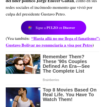
del líder político Jorge Eliécer Gaitán
, contó en sus
redes sociales el incómodo momento que vivió por
culpa del presidente Gustavo Petro.
PULZO
Discover
Sigue a
en
“Hasta allá no me llega el fanatismo”:
(Vea también:
Gustavo Bolívar no renunciaría a visa por Petro
)