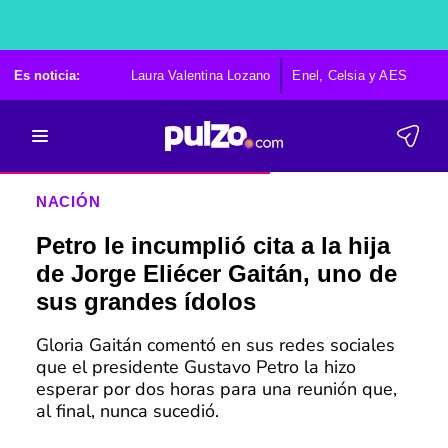
Es noticia:
Laura Valentina Lozano
Enel, Celsia y AES
Po
NACIÓN
Petro le incumplió cita a la hija
de Jorge Eliécer Gaitán, uno de
sus grandes ídolos
Gloria Gaitán comentó en sus redes sociales
que el presidente Gustavo Petro la hizo
esperar por dos horas para una reunión que,
al final, nunca sucedió.