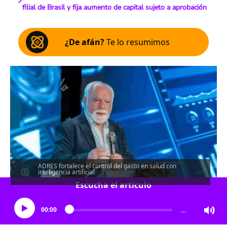
filial de Brasil y fija aumento de capital sujeto a aprobación
¿De afán?
Te lo resumimos
ADRES fortalece el control del gasto en salud con
inteligencia artificial
Escucha el artículo
00:00
…