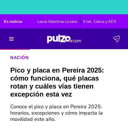
Es noticia:
Laura Valentina Lozano
Enel, Celsia y AES
Po
NACIÓN
Pico y placa en Pereira 2025:
cómo funciona, qué placas
rotan y cuáles vías tienen
excepción esta vez
Conoce el pico y placa en Pereira 2025:
horarios, excepciones y cómo impacta la
movilidad este año.