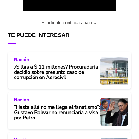
l
a
El artículo continúa abajo
y
TE PUEDE INTERESAR
V
Nación
i
¿Sillas a $ 11 millones? Procuraduría
decidió sobre presunto caso de
d
corrupción en Aerocivil
e
Nación
o
“Hasta allá no me llega el fanatismo”:
Gustavo Bolívar no renunciaría a visa
por Petro