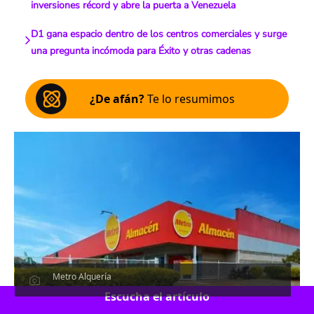
inversiones récord y abre la puerta a Venezuela
D1 gana espacio dentro de los centros comerciales y surge
una pregunta incómoda para Éxito y otras cadenas
¿De afán?
Te lo resumimos
Metro Alquería
Escucha el artículo