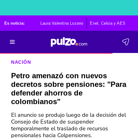
Es noticia:
Laura Valentina Lozano
Enel, Celsia y AES
Po
NACIÓN
Petro amenazó con nuevos
decretos sobre pensiones: "Para
defender ahorros de
colombianos"
El anuncio se produjo luego de la decisión del
Consejo de Estado de suspender
temporalmente el traslado de recursos
pensionales hacia Colpensiones.