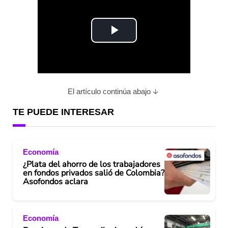
P
l
a
El artículo continúa abajo
y
TE PUEDE INTERESAR
V
Economía
i
¿Plata del ahorro de los trabajadores
en fondos privados salió de Colombia?
d
Asofondos aclara
e
Economía
o