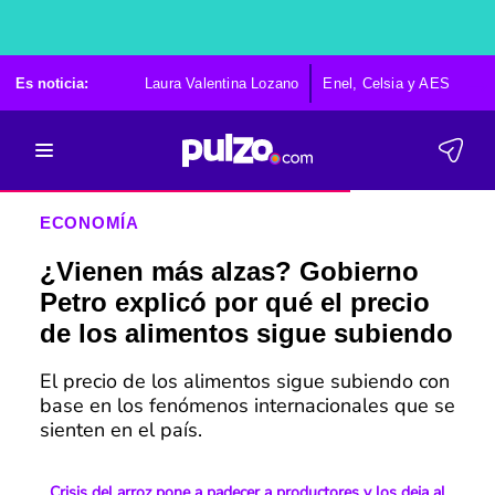
Es noticia:
Laura Valentina Lozano
Enel, Celsia y AES
Po
ECONOMÍA
¿Vienen más alzas? Gobierno
Petro explicó por qué el precio
de los alimentos sigue subiendo
El precio de los alimentos sigue subiendo con
base en los fenómenos internacionales que se
sienten en el país.
Crisis del arroz pone a padecer a productores y los deja al