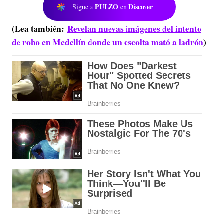
PULZO
Discover
Sigue a
en
(Lea también:
Revelan nuevas imágenes del intento
de robo en Medellín donde un escolta mató a ladrón
)