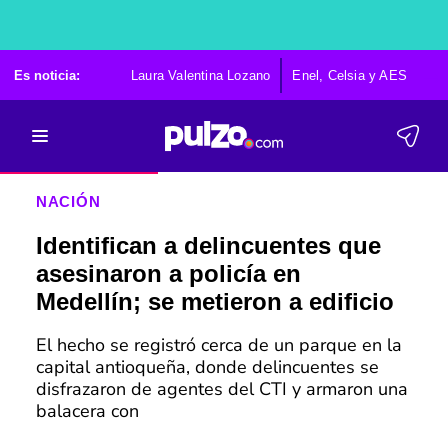
Es noticia:
Laura Valentina Lozano
Enel, Celsia y AES
Po
NACIÓN
Identifican a delincuentes que
asesinaron a policía en
Medellín; se metieron a edificio
El hecho se registró cerca de un parque en la
capital antioqueña, donde delincuentes se
disfrazaron de agentes del CTI y armaron una
balacera con