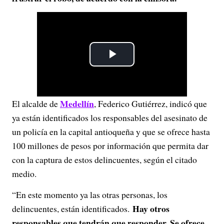
P
l
Medellín
El alcalde de
, Federico Gutiérrez, indicó que
a
ya están identificados los responsables del asesinato de
y
un policía en la capital antioqueña y que se ofrece hasta
100 millones de pesos por información que permita dar
V
con la captura de estos delincuentes, según el citado
medio.
i
“En este momento ya las otras personas, los
d
Hay otros
delincuentes, están identificados.
e
responsables que tendrán que responder. Se ofrece