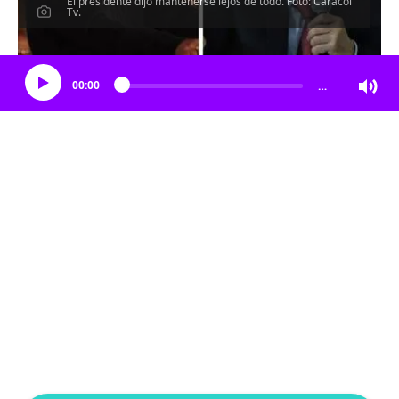
El presidente dijo mantenerse lejos de todo. Foto: Caracol
Tv.
Escucha el artículo
00:00
…