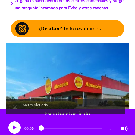
D1 gana espacio dentro de los centros comerciales y surge
una pregunta incómoda para Éxito y otras cadenas
¿De afán?
Te lo resumimos
Metro Alquería
Escucha el artículo
00:00
…