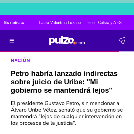
Es noticia:
Laura Valentina Lozano
Enel, Celsia y AES
Po
NACIÓN
Petro habría lanzado indirectas
sobre juicio de Uribe: "Mi
gobierno se mantendrá lejos"
El presidente Gustavo Petro, sin mencionar a
Álvaro Uribe Vélez, señaló que su gobierno se
mantendrá "lejos de cualquier intervención en
los procesos de la justicia".