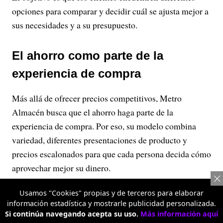
opciones para comparar y decidir cuál se ajusta mejor a
sus necesidades y a su presupuesto.
El ahorro como parte de la
experiencia de compra
Más allá de ofrecer precios competitivos, Metro
Almacén busca que el ahorro haga parte de la
experiencia de compra. Por eso, su modelo combina
variedad, diferentes presentaciones de producto y
precios escalonados para que cada persona decida cómo
aprovechar mejor su dinero.
Esta propuesta está dirigida tanto a quienes realizan el
Usamos "Cookies" propias y de terceros para elaborar
mercado semanal o mensual para su hogar como a
información estadística y mostrarle publicidad personalizada.
Si continúa navegando acepta su uso.
Más información aquí
pequeños empresarios y emprendedores que necesitan