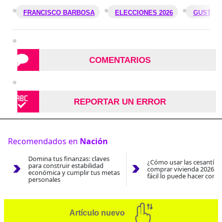
FRANCISCO BARBOSA
ELECCIONES 2026
GUSTAV
COMENTARIOS
REPORTAR UN ERROR
Recomendados en
Nación
Domina tus finanzas: claves
¿Cómo usar las cesantías
para construir estabilidad
comprar vivienda 2026? A
económica y cumplir tus metas
fácil lo puede hacer con e
personales
Artículo nuevo