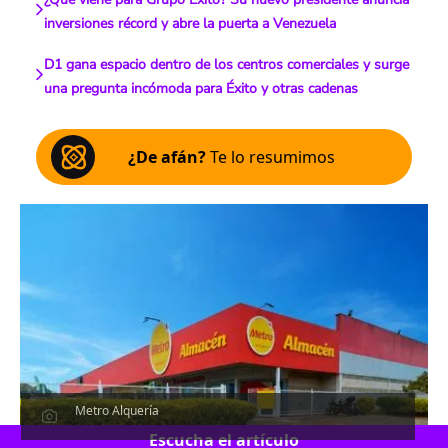
inversiones récord y abre la puerta a Venezuela
D1 gana espacio dentro de los centros comerciales y surge
una pregunta incómoda para Éxito y otras cadenas
¿De afán?
Te lo resumimos
Metro Alquería
Escucha el artículo