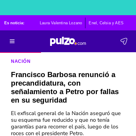
Es noticia:
Laura Valentina Lozano
Enel, Celsia y AES
Po
NACIÓN
Francisco Barbosa renunció a
precandidatura, con
señalamiento a Petro por fallas
en su seguridad
El exfiscal general de la Nación aseguró que
su esquema fue reducido y que no tenía
garantías para recorrer el país, luego de los
roces con el presidente Petro.