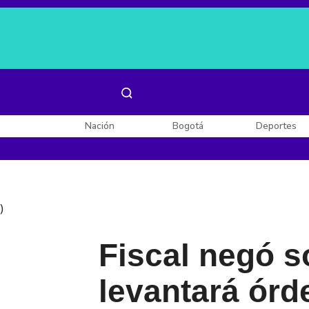
Es noticia:
Laura Valentina Lozano
Enel, Celsia y AES
Nación
Bogotá
Deportes
)
Fiscal negó so
levantará órd