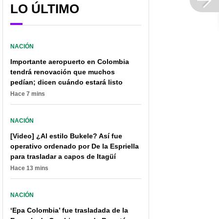
LO ÚLTIMO
NACIÓN
Importante aeropuerto en Colombia
tendrá renovación que muchos
pedían; dicen cuándo estará listo
Hace 7 mins
NACIÓN
[Video] ¿Al estilo Bukele? Así fue
operativo ordenado por De la Espriella
para trasladar a capos de Itagüí
Hace 13 mins
NACIÓN
🔴 EN VIVO Audiencia de
Cárcel a señalados de
‘Epa Colombia’ fue trasladada de la
John Poulos, por caso
desplazamiento de una