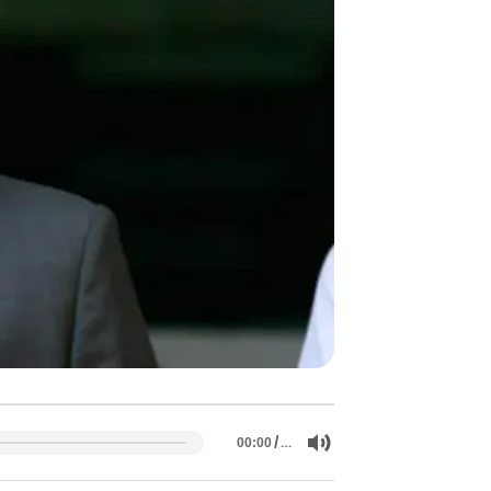
/
…
00:00