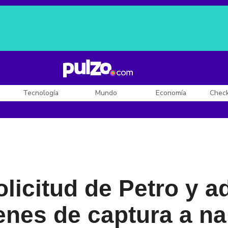
Posesión de De la Espriella
Diego Rueda
Dólar en Colombia
Tecnología
Mundo
Economía
Chec
licitud de Petro y a
enes de captura a n