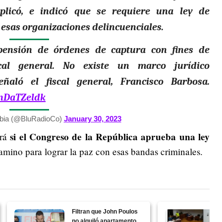
xplicó, e indicó
que se requiere una ley de
a esas organizaciones delincuenciales.
pensión de órdenes de captura con fines de
scal general. No existe un marco jurídico
eñaló el fiscal general, Francisco Barbosa.
dnDaTZeldk
bia (@BluRadioCo)
January 30, 2023
si el Congreso de la República aprueba una ley
erá
amino para lograr la paz con esas bandas criminales.
Filtran que John Poulos
no alquiló apartamento