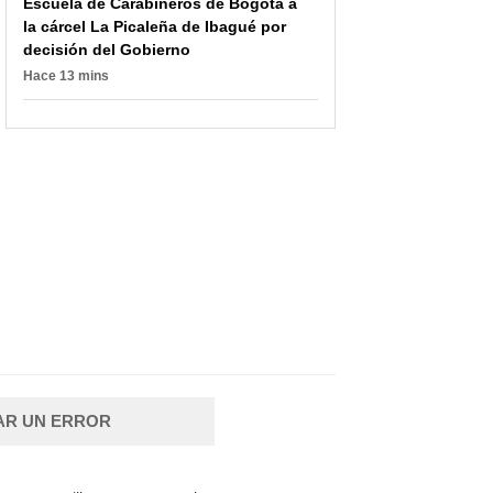
Escuela de Carabineros de Bogotá a
Valentina Trespalacios;
mujer; la habrían
la cárcel La Picaleña de Ibagué por
¿irá a la cárcel?
amenazado con
decisión del Gobierno
granadas
Hace 13 mins
AR UN ERROR