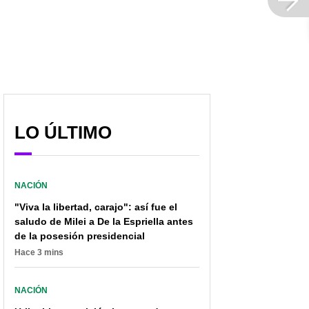
LO ÚLTIMO
NACIÓN
"Viva la libertad, carajo": así fue el
saludo de Milei a De la Espriella antes
de la posesión presidencial
Hace 3 mins
“Este, que se quiere
"Le iba a enviar 1.000
casar”: chat revela
dólares a Valentina":
información de DJ
nuevo testimonio en
NACIÓN
asesinada sobre novio
caso de DJ asesinada