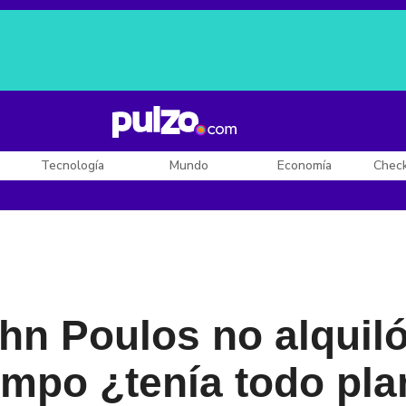
Posesión de De la Espriella
Diego Rueda
Dólar en Colombia
Tecnología
Mundo
Economía
Chec
ohn Poulos no alquil
empo ¿tenía todo pl