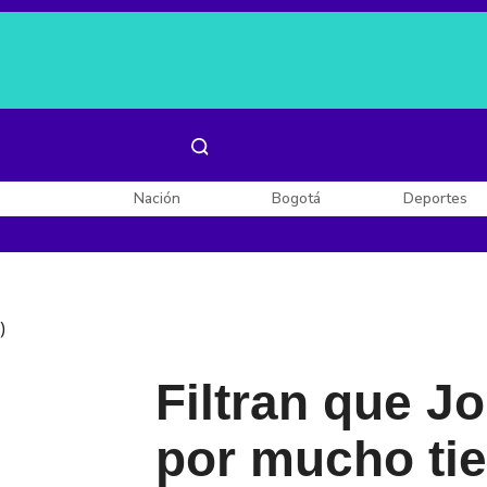
Es noticia:
Laura Valentina Lozano
Enel, Celsia y AES
Nación
Bogotá
Deportes
)
Filtran que J
por mucho ti