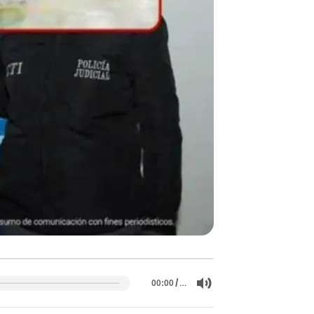
/
…
00:00