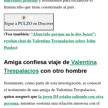
diferentes pruebas
y testimonios para esclarecer el
feminicidio que tiene consternado al país.
Sigue a
PULZO
en
Discover
(Vea también:
“Aburrido porque no le doy besos”:
revelan chat de Valentina Trespalacios sobre John
Poulos
)
Amiga confiesa viaje de
Valentina
Trespalacios
con otro hombre
Justamente, como parte de esta investigación, se conoció
el testimonio de una amiga de Valentina Trespalacios,
quien aseguró que
la joven DJ estaba saliendo con otra
persona
, mientras sostenía una relación amorosa con el