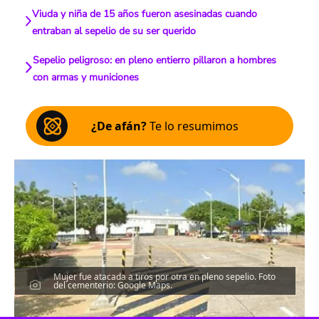
Viuda y niña de 15 años fueron asesinadas cuando
entraban al sepelio de su ser querido
Sepelio peligroso: en pleno entierro pillaron a hombres
con armas y municiones
¿De afán?
Te lo resumimos
Mujer fue atacada a tiros por otra en pleno sepelio. Foto
del cementerio: Google Maps.
Escucha el artículo