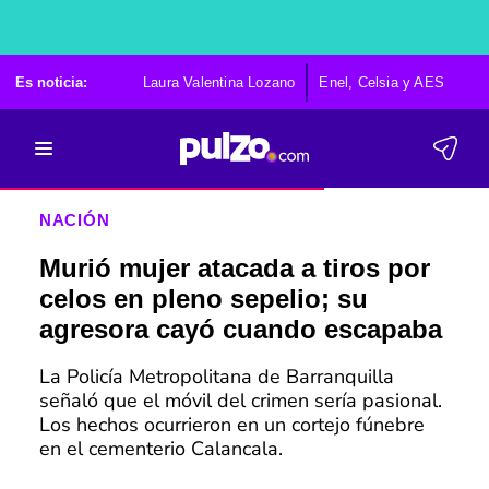
Es noticia:
Laura Valentina Lozano
Enel, Celsia y AES
Po
NACIÓN
Murió mujer atacada a tiros por
celos en pleno sepelio; su
agresora cayó cuando escapaba
La Policía Metropolitana de Barranquilla
señaló que el móvil del crimen sería pasional.
Los hechos ocurrieron en un cortejo fúnebre
en el cementerio Calancala.