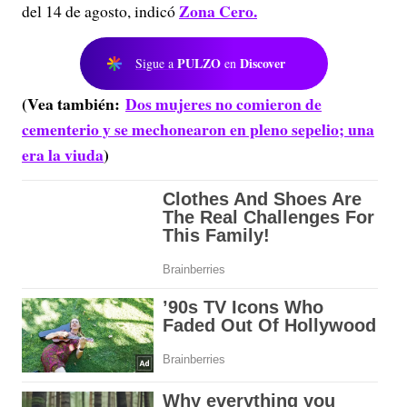
Zona Cero.
del 14 de agosto, indicó
PULZO
Discover
Sigue a
en
(Vea también:
Dos mujeres no comieron de
cementerio y se mechonearon en pleno sepelio; una
era la viuda
)