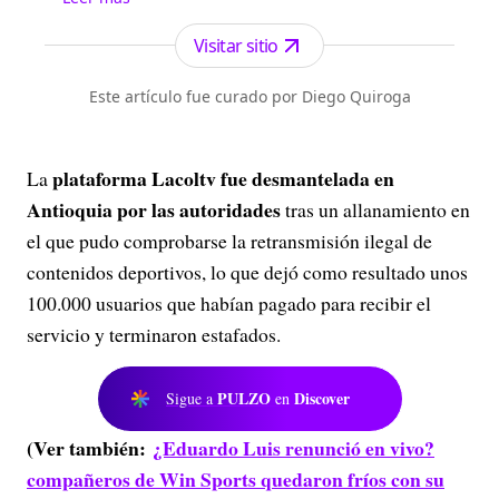
Antioquia. Fundado el 6 de febrero de 1912 por
Francisco de Paula Pérez, se ha especializado en
Visitar sitio
la investigación y generación de contenidos
periodísticos para diferentes plataformas en las
Este artículo fue curado por Diego Quiroga
que provee a las audiencias de piezas mult...
plataforma Lacoltv fue desmantelada en
La
Antioquia por las autoridades
tras un allanamiento en
el que pudo comprobarse la retransmisión ilegal de
contenidos deportivos, lo que dejó como resultado unos
100.000 usuarios que habían pagado para recibir el
servicio y terminaron estafados.
PULZO
Discover
Sigue a
en
(Ver también:
¿Eduardo Luis renunció en vivo?
compañeros de Win Sports quedaron fríos con su