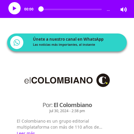
00:00
…
Únete a nuestro canal en WhatsApp
Las noticias más importantes, al instante
Por:
El Colombiano
Jul 30, 2024 - 2:38 pm
El Colombiano es un grupo editorial
multiplataforma con más de 110 años de
existencia. Nació en la ciudad de Medellín en
Leer más