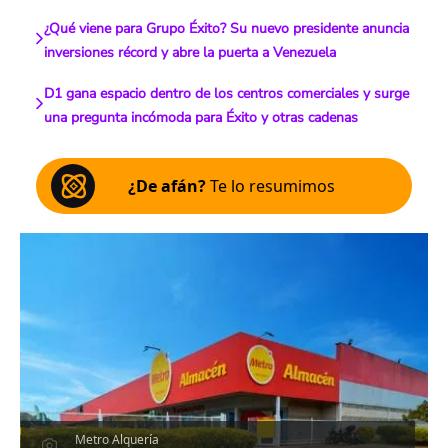
¿Qué viene para Grupo Éxito? Su nuevo presidente anuncia
inversiones récord y abre la puerta a Venezuela
D1 gana espacio dentro de los centros comerciales y surge
una pregunta incómoda para Éxito y otras cadenas
¿De afán?
Te lo resumimos
Metro Alquería