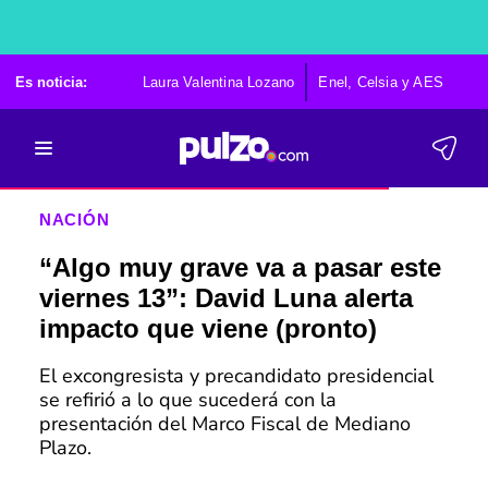
Es noticia:
Laura Valentina Lozano
Enel, Celsia y AES
Po
NACIÓN
“Algo muy grave va a pasar este
viernes 13”: David Luna alerta
impacto que viene (pronto)
El excongresista y precandidato presidencial
se refirió a lo que sucederá con la
presentación del Marco Fiscal de Mediano
Plazo.