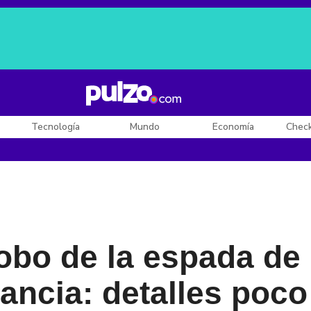
Posesión de De la Espriella
Diego Rueda
Dólar en Colombia
Tecnología
Mundo
Economía
Chec
obo de la espada de 
ancia: detalles poc