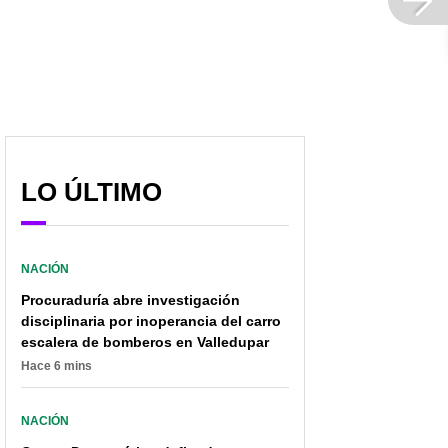
En posesión de Gustavo
El Simón Bolívar será el
Petro podrían exhibir
primer parque 'carbono
reliquia de Simón Bolívar
neutro' de Latinoamérica
LO ÚLTIMO
NACIÓN
Procuraduría abre investigación
disciplinaria por inoperancia del carro
escalera de bomberos en Valledupar
Hace 6 mins
NACIÓN