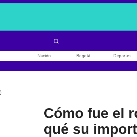
Es noticia:
Laura Valentina Lozano
Enel, Celsia y AES
Nación
Bogotá
Deportes
)
Cómo fue el r
qué su import