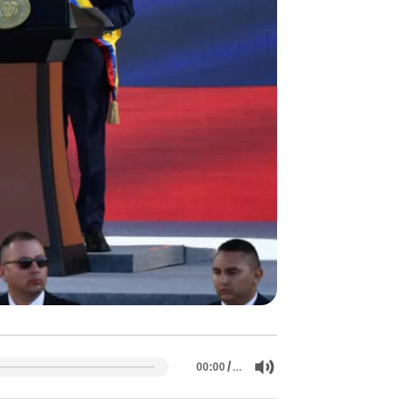
/
…
00:00