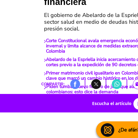
financiera
El gobierno de Abelardo de la Espriel
sector salud en medio de deudas hist
presión social.
Corte Constitucional avala emergencia econó
invernal y limita alcance de medidas extraor
Colombia
Abelardo de la Espriella inicia acercamiento c
cortes previo a la expedición de 90 decretos
Primer matrimonio civil igualitario en Colomb
clave que marcó un cambio histórico en los
COMPARTIR:
Piden tumbar nuevo festivo de julio que aleg
colombianos: esto dice la demanda
Escucha el artículo
¿De afán