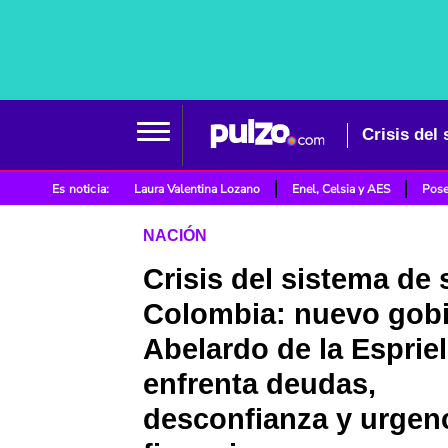
Es noticia:
Laura Valentina Lozano
Enel, Celsia y AES
Pose
NACIÓN
Crisis del sistema de 
Colombia: nuevo gob
Abelardo de la Espriel
enfrenta deudas,
desconfianza y urgen