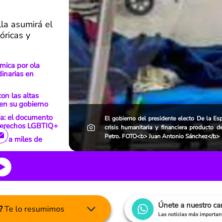
la asumirá el
óricas y
mica por ola
dinarias en
on las altas
 en su gobierno
ia: el documento
El gobierno del presidente electo De la Esp
 derechos LGBTIQ+
crisis humanitaria y financiera producto d
Petro. FOTO<b> Juan Antonio Sánchez</b>
ró a miles de
Únete a nuestro c
?
Te lo resumimos
Las noticias más important