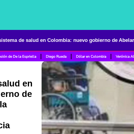
sión de De la Espriella
Diego Rueda
Dólar en Colombia
Verónica A
salud en
ierno de
la
cia