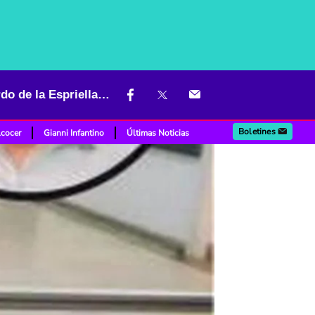
Crisis del sistema de salud en Colombia: nuevo gobierno de Abelardo de la Espriella enfrenta deudas, desconfianza y urgencia financiera
Boletines
lcocer
Gianni Infantino
Últimas Noticias