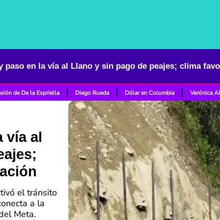
y paso en la vía al Llano y sin pago de peajes; clima fav
sión de De la Espriella
Diego Rueda
Dólar en Colombia
Verónica A
 vía al
eajes;
ración
ivó el tránsito
conecta a la
del Meta.