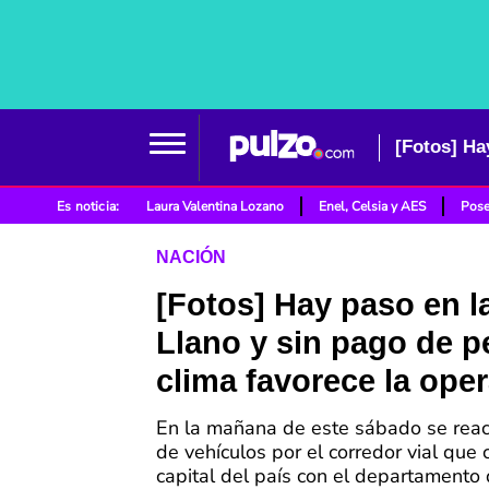
[Fotos] Ha
Es noticia:
Laura Valentina Lozano
Enel, Celsia y AES
Pose
NACIÓN
[Fotos] Hay paso en la
Llano y sin pago de p
clima favorece la ope
En la mañana de este sábado se react
de vehículos por el corredor vial que 
capital del país con el departamento 