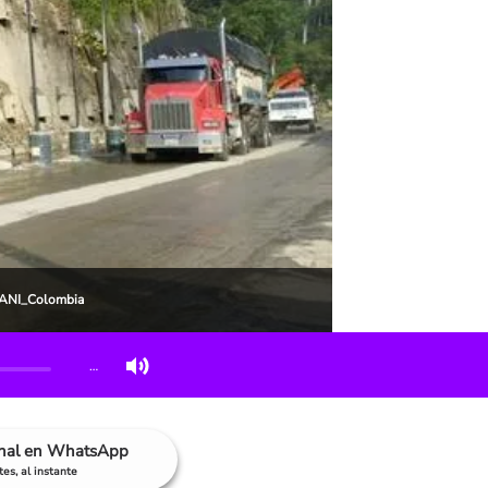
r @ANI_Colombia
…
anal en WhatsApp
es, al instante