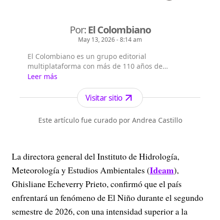
Por:
El Colombiano
May 13, 2026 - 8:14 am
El Colombiano es un grupo editorial
multiplataforma con más de 110 años de
existencia. Nació en la ciudad de Medellín en
Leer más
Antioquia. Fundado el 6 de febrero de 1912 por
Francisco de Paula Pérez, se ha especializado en
Visitar sitio
la investigación y generación de contenidos
periodísticos para diferentes plataformas en las
Este artículo fue curado por Andrea Castillo
que provee a las audiencias de piezas mult...
La directora general del Instituto de Hidrología,
Ideam
Meteorología y Estudios Ambientales (
),
Ghisliane Echeverry Prieto, confirmó que el país
enfrentará un fenómeno de El Niño durante el segundo
semestre de 2026, con una intensidad superior a la