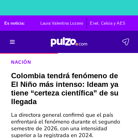
Es noticia:
Laura Valentina Lozano
Enel, Celsia y AES
Po
NACIÓN
Colombia tendrá fenómeno de
El Niño más intenso: Ideam ya
tiene “certeza científica” de su
llegada
La directora general confirmó que el país
enfrentará el fenómeno durante el segundo
semestre de 2026, con una intensidad
superior a la registrada en 2024.