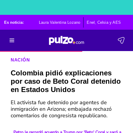
Es noticia:
Laura Valentina Lozano
Enel, Celsia y AES
Po
NACIÓN
Colombia pidió explicaciones
por caso de Beto Coral detenido
en Estados Unidos
El activista fue detenido por agentes de
inmigración en Arizona; embajada rechazó
comentarios de congresista republicano.
Petro le recordó acuerdo a Trump por 'Beto' Coral y sacó a