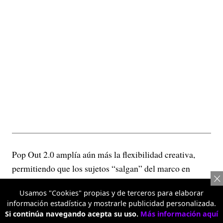
Pop Out 2.0 amplía aún más la flexibilidad creativa,
permitiendo que los sujetos “salgan” del marco en
varias direcciones para lograr efectos visuales más
Usamos "Cookies" propias y de terceros para elaborar
dinámicos.
información estadística y mostrarle publicidad personalizada.
Si continúa navegando acepta su uso.
Más información aquí
Retrato con teleobjetivo 3.5X