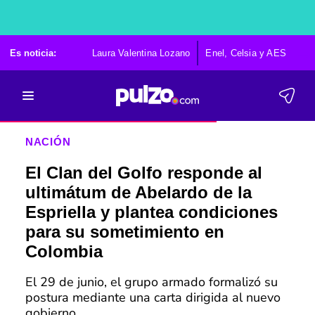
Es noticia:
Laura Valentina Lozano
Enel, Celsia y AES
Po
NACIÓN
El Clan del Golfo responde al
ultimátum de Abelardo de la
Espriella y plantea condiciones
para su sometimiento en
Colombia
El 29 de junio, el grupo armado formalizó su
postura mediante una carta dirigida al nuevo
gobierno.