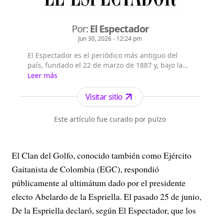
Por:
El Espectador
Jun 30, 2026 - 12:24 pm
El Espectador es el periódico más antiguo del
país, fundado el 22 de marzo de 1887 y, bajo la
dirección de Fidel Cano, es considerado uno de
Leer más
los periódicos más serios y profesionales por su
independencia, credibilidad y objetividad.
Visitar sitio
Este artículo fue curado por pulzo
El Clan del Golfo, conocido también como Ejército
Gaitanista de Colombia (EGC), respondió
públicamente al ultimátum dado por el presidente
electo Abelardo de la Espriella. El pasado 25 de junio,
De la Espriella declaró, según El Espectador, que los