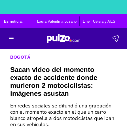
Es noticia:
Laura Valentina Lozano
Enel, Celsia y AES
Po
BOGOTÁ
Sacan video del momento
exacto de accidente donde
murieron 2 motociclistas:
imágenes asustan
En redes sociales se difundió una grabación
con el momento exacto en el que un carro
blanco atropella a dos motociclistas que iban
en sus vehículos.