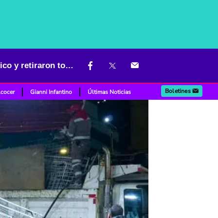
Operativo nocturno en San Victorino: así recuperaron espacio público y retiraron toneladas de mercancía
Boletines
lcocer
Gianni Infantino
Últimas Noticias