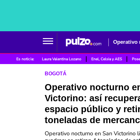
Es noticia:
Laura Valentina Lozano
Enel, Celsia y AES
Pose
BOGOTÁ
Operativo nocturno e
Victorino: así recuper
espacio público y reti
toneladas de mercanc
Operativo nocturno en San Victorino l