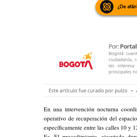
¿De afán
Por:
Porta
Bogotá cuen
ciudadanía, 
les interesa
principales no
Este artículo fue curado por pulzo
A
En una intervención nocturna coord
operativo de recuperación del espaci
específicamente entre las calles 10 y 1
Fe. El procedimiento, ejecutado dura