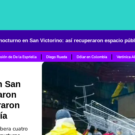
sión de De la Espriella
Diego Rueda
Dólar en Colombia
Verónica A
n San
aron
raron
ía
ibera cuatro