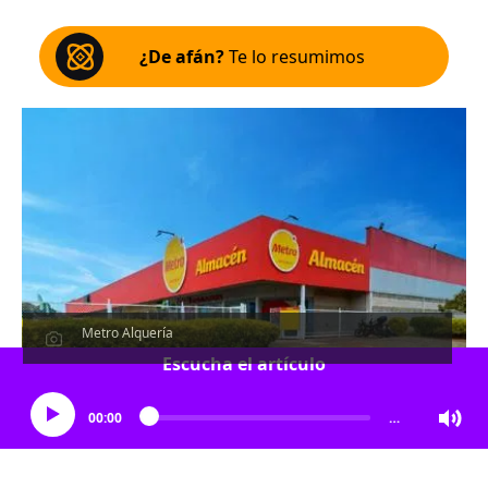
¿De afán?
Te lo resumimos
Metro Alquería
Escucha el artículo
00:00
…