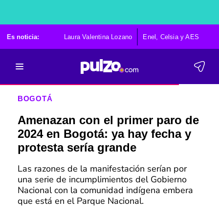
Es noticia:
Laura Valentina Lozano
Enel, Celsia y AES
Po
BOGOTÁ
Amenazan con el primer paro de
2024 en Bogotá: ya hay fecha y
protesta sería grande
Las razones de la manifestación serían por
una serie de incumplimientos del Gobierno
Nacional con la comunidad indígena embera
que está en el Parque Nacional.