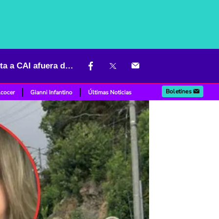
Inquietante detalle en aparición de Diana Ospina: llegó por su cuenta a CAI afuera de Bogotá
Boletines
lcocer
Gianni Infantino
Últimas Noticias