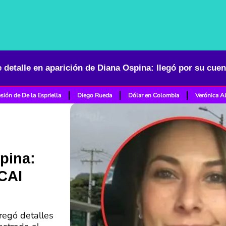
sión de De la Espriella
Diego Rueda
Dólar en Colombia
Verónica A
pina:
 CAI
regó detalles