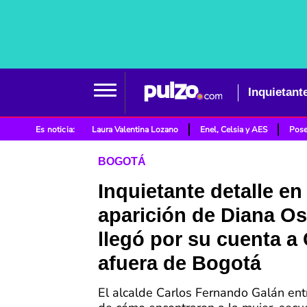
Es noticia:
Laura Valentina Lozano
Enel, Celsia y AES
Pose
BOGOTÁ
Inquietante detalle en
aparición de Diana Os
llegó por su cuenta a
afuera de Bogotá
El alcalde Carlos Fernando Galán ent