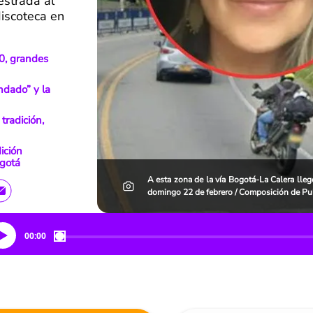
estrada al
iscoteca en
0, grandes
ndado” y la
tradición,
ición
gotá
A esta zona de la vía Bogotá-La Calera lleg
domingo 22 de febrero / Composición de Pul
00:00