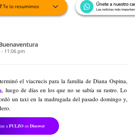
Únete a nuestro c
?
Te lo resumimos
Las noticias más important
 Buenaventura
 - 11:06 pm
terminó el viacrucis para la familia de Diana Ospina,
a
, luego de días en los que no se sabía su rastro. Lo
bordó un taxi en la madrugada del pasado domingo y,
dero.
PULZO
Discover
gue a
en