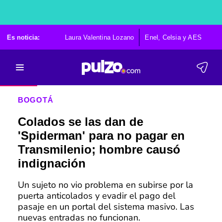
Es noticia:
Laura Valentina Lozano
Enel, Celsia y AES
Po
BOGOTÁ
Colados se las dan de
'Spiderman' para no pagar en
Transmilenio; hombre causó
indignación
Un sujeto no vio problema en subirse por la
puerta anticolados y evadir el pago del
pasaje en un portal del sistema masivo. Las
nuevas entradas no funcionan.