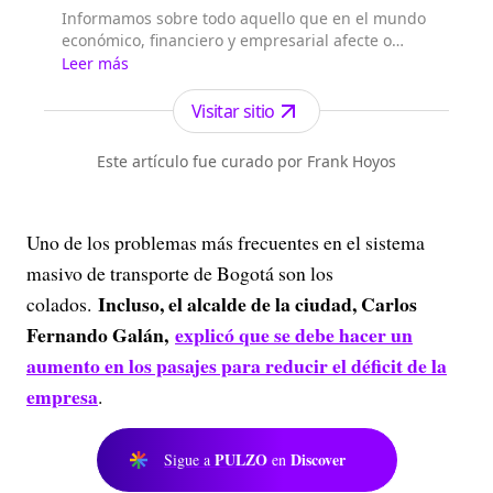
Informamos sobre todo aquello que en el mundo
económico, financiero y empresarial afecte o
beneficie su bolsillo. Consejos, recomendaciones,
Leer más
tips y trucos al alcance de su mano.
Visitar sitio
Este artículo fue curado por Frank Hoyos
Uno de los problemas más frecuentes en el sistema
masivo de transporte de Bogotá son los
Incluso, el alcalde de la ciudad, Carlos
colados.
Fernando Galán,
explicó que se debe hacer un
aumento en los pasajes para reducir el déficit de la
empresa
.
PULZO
Discover
Sigue a
en