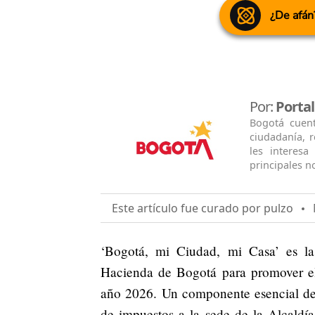
¿De afán
Por:
Porta
Bogotá cuen
ciudadanía, 
les interesa
principales no
Este artículo fue curado por pulzo
M
‘Bogotá, mi Ciudad, mi Casa’ es la e
Hacienda de Bogotá para promover el 
año 2026. Un componente esencial de 
de impuestos a la sede de la Alcaldía