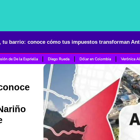
sión de De la Espriella
Diego Rueda
Dólar en Colombia
Verónica A
 conoce
Nariño
e