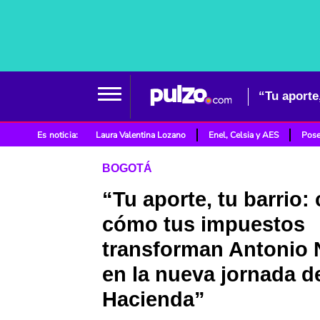
Es noticia:
Laura Valentina Lozano
Enel, Celsia y AES
Pose
BOGOTÁ
“Tu aporte, tu barrio:
cómo tus impuestos
transforman Antonio 
en la nueva jornada d
Hacienda”