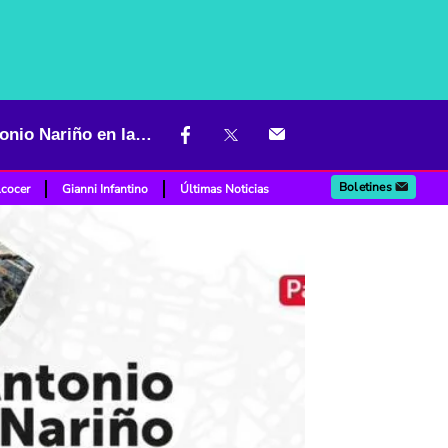
“Tu aporte, tu barrio: conoce cómo tus impuestos transforman Antonio Nariño en la nueva jornada de Hacienda”
Boletines
lcocer
Gianni Infantino
Últimas Noticias