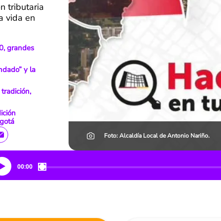
 tributaria
a vida en
0, grandes
ndado” y la
tradición,
ición
gotá
Foto: Alcaldía Local de Antonio Nariño.
00:00