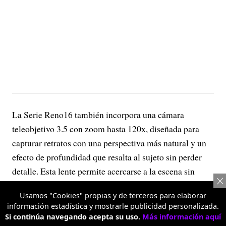
La Serie Reno16 también incorpora una cámara
teleobjetivo 3.5 con zoom hasta 120x, diseñada para
capturar retratos con una perspectiva más natural y un
efecto de profundidad que resalta al sujeto sin perder
detalle. Esta lente permite acercarse a la escena sin
sacrificar calidad, ofreciendo imágenes más nítidas y
Usamos "Cookies" propias y de terceros para elaborar
versátiles tanto en retratos como en fotografías de
información estadística y mostrarle publicidad personalizada.
objetos o escenarios distantes.
Si continúa navegando acepta su uso.
Más información aquí