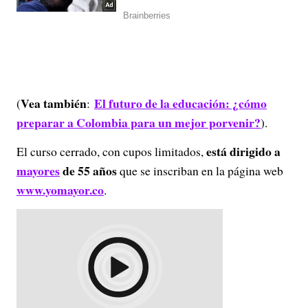
Vea también
El futuro de la educación: ¿cómo
(
:
preparar a Colombia para un mejor porvenir?
).
está dirigido a
El curso cerrado, con cupos limitados,
mayores
de 55 años
que se inscriban en la página web
www.yomayor.co
.