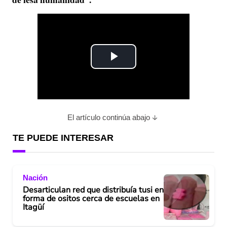
P
l
a
El artículo continúa abajo
y
TE PUEDE INTERESAR
V
Nación
i
Desarticulan red que distribuía tusi en
forma de ositos cerca de escuelas en
d
Itagüí