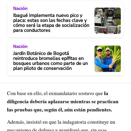
e
Nación
o
Ibagué implementa nuevo pico y
placa: estas son las fechas clave y
cómo será la etapa de socialización
para conductores
Nación
Jardín Botánico de Bogotá
reintroduce bromelias epífitas en
bosques urbanos como parte de un
plan piloto de conservación
la
Con base en ello, el exmandatario sostuvo que
diligencia debería aplazarse mientras se practican
las pruebas que, según él, aún están pendientes.
Además, insistió en que la indagatoria constituye un
mecanismo de defensa y manifestó que, sin esas