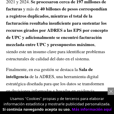
Se procesaron cerca de 197 millones de
2021 y 2024.
facturas
40 billones de pesos correspondían
y más de
a registros duplicados, mientras el total de la
facturación resultaba insuficiente para sustentar los
recursos girados por ADRES a las EPS por concepto
de UPC y adicionalmente se encontró facturación
mezclada entre UPC y presupuestos máximos
,
siendo este un insumo clave para identificar problemas
estructurales de calidad del dato en el sistema.
Sala de
Finalmente, en esa gestión se destaca la
inteligencia
de la ADRES, una herramienta digital
estratégica diseñada para que los datos se transformen
en decisiones informadas y basadas en evidencia,
facilitando la consulta de indicadores clave sobre
Usamos "Cookies" propias y de terceros para elaborar
información estadística y mostrarle publicidad personalizada.
recaudo, auditoría y pago del sector salud. Su propósito
Si continúa navegando acepta su uso.
Más información aquí
es fortalecer la transparencia en la administración de los