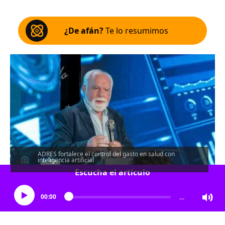
¿De afán?
Te lo resumimos
ADRES fortalece el control del gasto en salud con
inteligencia artificial
Escucha el artículo
00:00
…