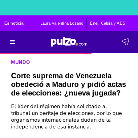
Es noticia:
Laura Valentina Lozano
Enel, Celsia y AES
Po
MUNDO
Corte suprema de Venezuela
obedeció a Maduro y pidió actas
de elecciones: ¿nueva jugada?
El líder del régimen había solicitado al
tribunal un peritaje de elecciones, por lo que
organismos internacionales dudan de la
independencia de esa instancia.