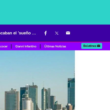
"Aquí vale más un animal": crudos relatos de colombianos que buscaban el 'sueño polaco'
Boletines
lcocer
Gianni Infantino
Últimas Noticias