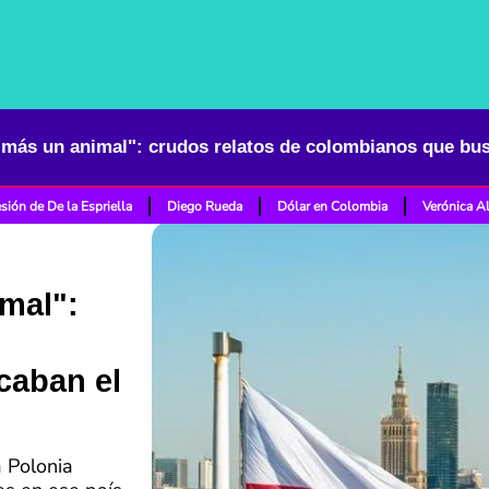
sión de De la Espriella
Diego Rueda
Dólar en Colombia
Verónica A
mal":
caban el
 Polonia