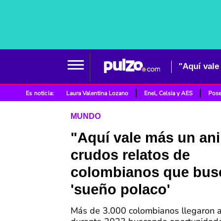
Es noticia:
Laura Valentina Lozano
Enel, Celsia y AES
Pose
MUNDO
"Aquí vale más un ani
crudos relatos de
colombianos que bus
'sueño polaco'
Más de 3.000 colombianos llegaron a