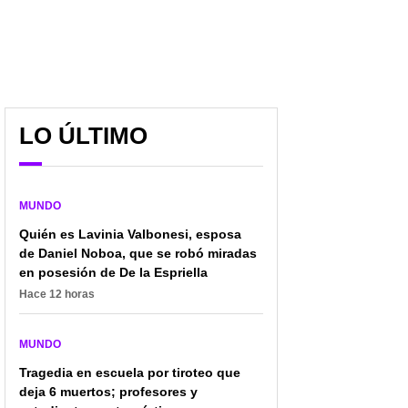
LO ÚLTIMO
Ella era Silvia, la
Colombianos que
colombiana que se fue a
sueñan con trabajar en
España a probar suerte
Estados Unidos
y murió trágicamente
recibirán apoyo; pinta
MUNDO
bien y será de ayuda
Quién es Lavinia Valbonesi, esposa
de Daniel Noboa, que se robó miradas
en posesión de De la Espriella
Hace 12 horas
MUNDO
Tragedia en escuela por tiroteo que
deja 6 muertos; profesores y