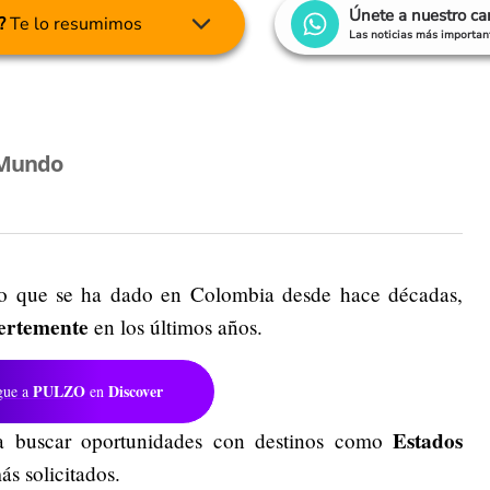
Únete a nuestro c
?
Te lo resumimos
Las noticias más important
 Mundo
o que se ha dado en Colombia desde hace décadas,
uertemente
en los últimos años.
PULZO
Discover
gue a
en
Estados
ra buscar oportunidades con destinos como
ás solicitados.