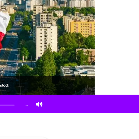
rstock
…