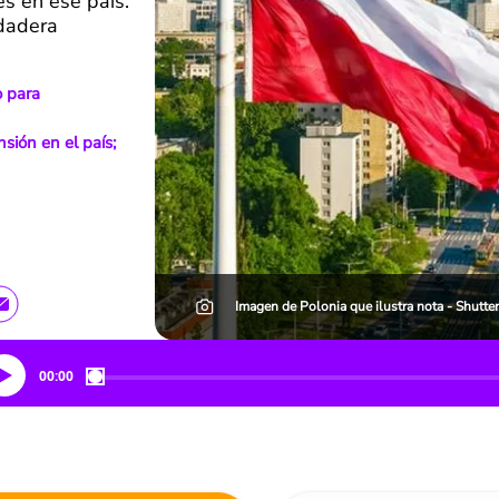
s en ese país.
rdadera
o para
sión en el país;
Imagen de Polonia que ilustra nota - Shutte
00:00