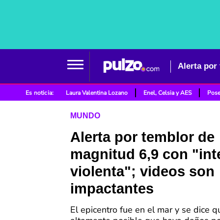
Alerta por
Es noticia:
Laura Valentina Lozano
Enel, Celsia y AES
Pose
MUNDO
Alerta por temblor de
magnitud 6,9 con "in
violenta"; videos son
impactantes
El epicentro fue en el mar y se dice q