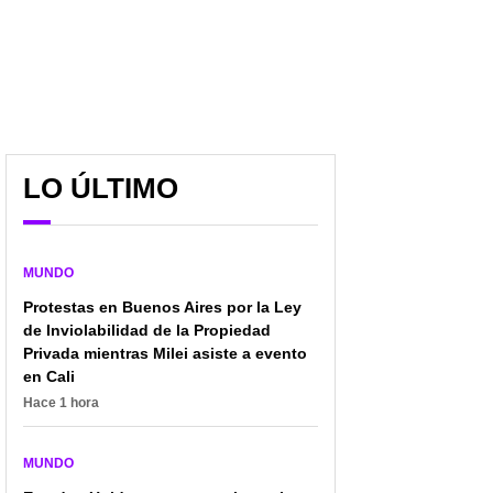
Los palestinos, entre la
Netanyahu afirma que el
cautela y el pesimismo
ejército israelí
por el plan de paz de
"permanecerá en la
LO ÚLTIMO
Trump
mayor parte de Gaza"
MUNDO
Protestas en Buenos Aires por la Ley
de Inviolabilidad de la Propiedad
Privada mientras Milei asiste a evento
en Cali
Hace 1 hora
MUNDO