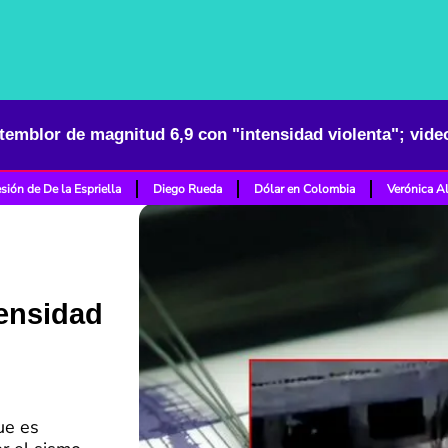
 temblor de magnitud 6,9 con "intensidad violenta"; vid
sión de De la Espriella
Diego Rueda
Dólar en Colombia
Verónica A
tensidad
ue es