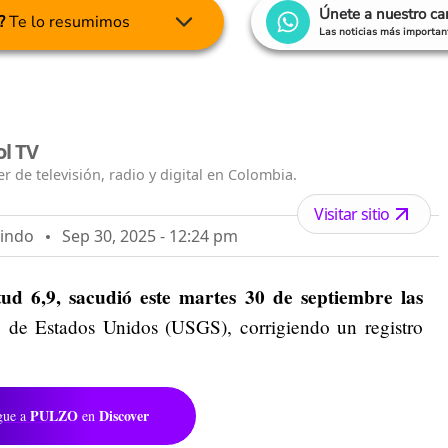
Únete a nuestro c
?
Te lo resumimos
Las noticias más important
ol TV
r de televisión, radio y digital en Colombia.
Visitar sitio
lindo
Sep 30, 2025 - 12:24 pm
ud 6,9, sacudió este martes 30 de septiembre las
o de Estados Unidos (USGS), corrigiendo un registro
PULZO
Discover
gue a
en