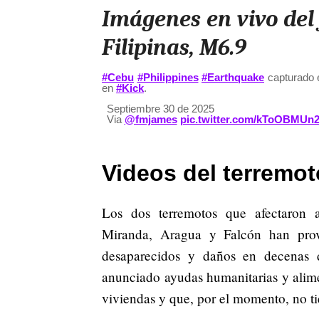
Imágenes en vivo del
Filipinas, M6.9
#Cebu
#Philippines
#Earthquake
capturado e
en
#Kick
.
Septiembre 30 de 2025
Via
@fmjames
pic.twitter.com/kToOBMUn2
Videos del terremo
Los dos terremotos que afectaron 
Miranda, Aragua y Falcón han pro
desaparecidos y daños en decenas d
anunciado ayudas humanitarias y alimen
viviendas y que, por el momento, no ti