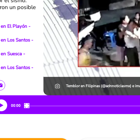
r el sismo.
ron un posible
en El Playón -
en Los Santos -
 en Suesca -
en Los Santos -
Temblor en Filipinas (@adnnoticiasmx) e ima
00:00