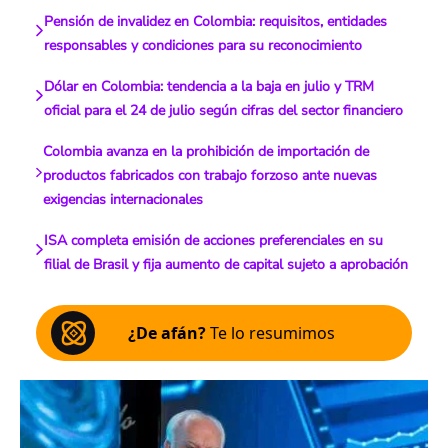
Pensión de invalidez en Colombia: requisitos, entidades
responsables y condiciones para su reconocimiento
Dólar en Colombia: tendencia a la baja en julio y TRM
oficial para el 24 de julio según cifras del sector financiero
Colombia avanza en la prohibición de importación de
productos fabricados con trabajo forzoso ante nuevas
exigencias internacionales
ISA completa emisión de acciones preferenciales en su
filial de Brasil y fija aumento de capital sujeto a aprobación
¿De afán?
Te lo resumimos