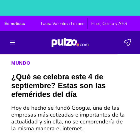
Es noticia:
Laura Valentina Lozano
Enel, Celsia y AES
Po
MUNDO
¿Qué se celebra este 4 de
septiembre? Estas son las
efemérides del día
Hoy de hecho se fundó Google, una de las
empresas más cotizadas e importantes de la
actualidad y sin ella, no se comprendería de
la misma manera el internet.