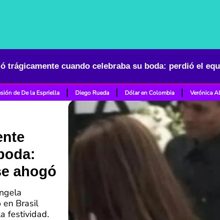
ó trágicamente cuando celebraba su boda: perdió el equi
sión de De la Espriella
Diego Rueda
Dólar en Colombia
Verónica A
ente
boda:
 se ahogó
angela
 en Brasil
a festividad.