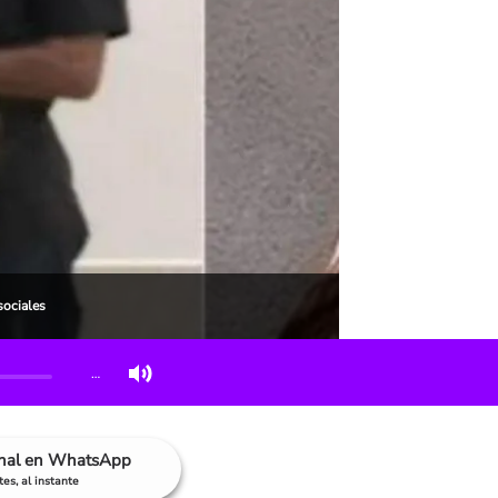
sociales
…
anal en WhatsApp
es, al instante