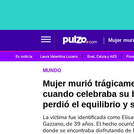
Mujer muri
Es noticia:
Laura Valentina Lozano
Enel, Celsia y AES
Pose
MUNDO
Mujer murió trágicam
cuando celebraba su 
perdió el equilibrio y
La víctima fue identificada como Elis
Gazzano, de 39 años. El hecho ocurrió
donde se encontraba disfrutando de l