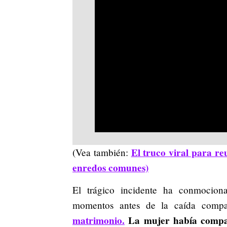
El truco viral para re
(Vea también:
enredos comunes)
El trágico incidente ha conmocion
momentos antes de la caída comp
matrimonio.
La mujer había compart