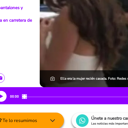
pantalones y
a en carretera de
Ella era la mujer recién casada. Foto: Redes 
00:00
Únete a nuestro c
?
Te lo resumimos
Las noticias más important