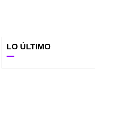
LO ÚLTIMO
Cuáles son las
Nuevo golpe a migrantes
“ciudades santuario” en
colombianos en EE. UU.;
EE. UU. que Trump tiene
Trump embiste con
en la mira; viven miles
deportación en este
de colombianos
caso