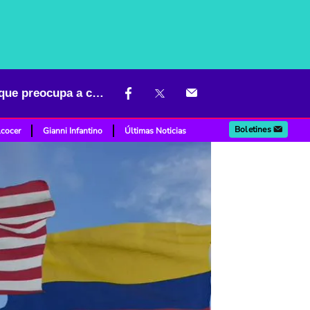
Qué es la 'remigración', concepto manejado por Trump en EE. UU. que preocupa a colombianos
Boletines
lcocer
Gianni Infantino
Últimas Noticias