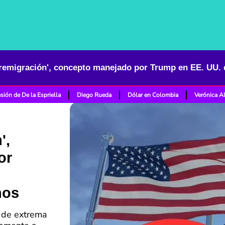
sión de De la Espriella
Diego Rueda
Dólar en Colombia
Verónica A
',
or
nos
s de extrema