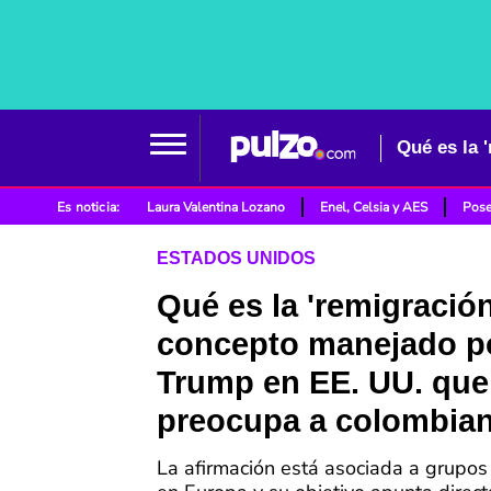
Es noticia:
Laura Valentina Lozano
Enel, Celsia y AES
Pose
ESTADOS UNIDOS
Qué es la 'remigración
concepto manejado p
Trump en EE. UU. que
preocupa a colombia
La afirmación está asociada a grupo