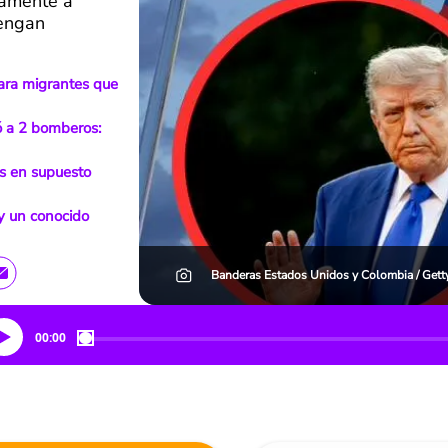
tamente a
tengan
 para migrantes que
ó a 2 bomberos:
s en supuesto
y un conocido
Banderas Estados Unidos y Colombia / Gett
00:00