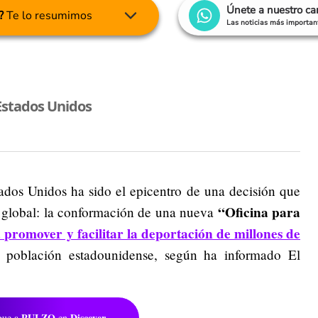
Únete a nuestro c
?
Te lo resumimos
Las noticias más important
Estados Unidos
ados Unidos ha sido el epicentro de una decisión que
“Oficina para
l global: la conformación de una nueva
á promover y facilitar la deportación de millones de
 población estadounidense, según ha informado El
PULZO
Discover
gue a
en