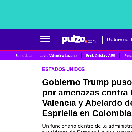
Es noticia:
Laura Valentina Lozano
Enel, Celsia y AES
Pose
ESTADOS UNIDOS
Gobierno Trump puso
por amenazas contra
Valencia y Abelardo de
Espriella en Colombia
Un funcionario dentro de la administr