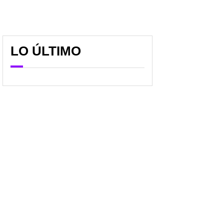
LO ÚLTIMO
Hallan con vida a piloto
Visa a EE. UU. por las
estadounidense en Irán:
nubes: estos son los 20
Trump dio el anuncio
cambios de Trump que
golpean a colombianos