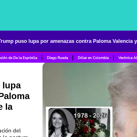
sión de De la Espriella
Diego Rueda
Dólar en Colombia
Verónica A
 lupa
 Paloma
 la
ación del