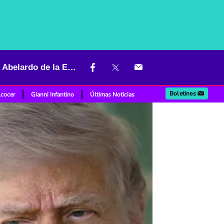
Gobierno Trump puso lupa por amenazas contra Paloma Valencia y Abelardo de la Espriella en Colombia
Boletines
lcocer
Gianni Infantino
Últimas Noticias