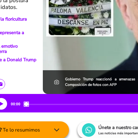
 la postura
didatos.
a floricultura
representa a
l emotivo
erra
de a Donald Trump
Gobierno Trump reaccionó a amenazas a
Composición de fotos con AFP
00:00
Únete a nuestro c
?
Te lo resumimos
Las noticias más important