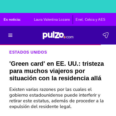
Es noticia:
Laura Valentina Lozano
Enel, Celsia y AES
Po
ESTADOS UNIDOS
'Green card' en EE. UU.: tristeza
para muchos viajeros por
situación con la residencia allá
Existen varias razones por las cuales el
gobierno estadounidense puede interferir y
retirar este estatus, además de proceder a la
expulsión del residente legal.