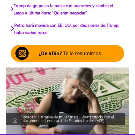
Trump da golpe en la mesa con aranceles y cambia el
juego a última hora: “Quieren negociar”
Petro hará movida con EE. UU. por decisiones de Trump;
hubo varios roces
¿De afán?
Te lo resumimos
Imagen ilustrativa de mujer triste (Shutterstock) con el
documento 'green card' de Estados Unidos (AFP)
Escucha el artículo