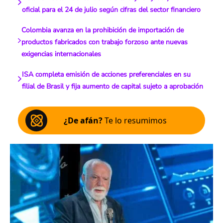
oficial para el 24 de julio según cifras del sector financiero
Colombia avanza en la prohibición de importación de
productos fabricados con trabajo forzoso ante nuevas
exigencias internacionales
ISA completa emisión de acciones preferenciales en su
filial de Brasil y fija aumento de capital sujeto a aprobación
¿De afán?
Te lo resumimos