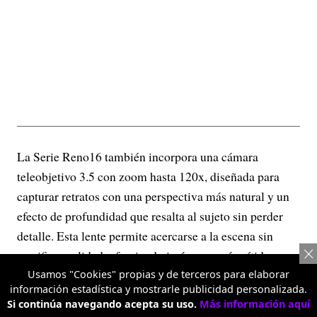
La Serie Reno16 también incorpora una cámara
teleobjetivo 3.5 con zoom hasta 120x, diseñada para
capturar retratos con una perspectiva más natural y un
efecto de profundidad que resalta al sujeto sin perder
detalle. Esta lente permite acercarse a la escena sin
sacrificar calidad, ofreciendo imágenes más nítidas y
versátiles tanto en retratos como en fotografías de
Usamos "Cookies" propias y de terceros para elaborar
información estadística y mostrarle publicidad personalizada.
objetos o escenarios distantes.
Si continúa navegando acepta su uso.
Más información aquí