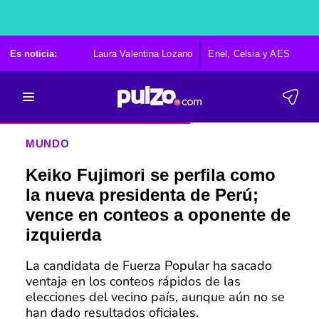
Es noticia:
Laura Valentina Lozano
Enel, Celsia y AES
Po
MUNDO
Keiko Fujimori se perfila como
la nueva presidenta de Perú;
vence en conteos a oponente de
izquierda
La candidata de Fuerza Popular ha sacado
ventaja en los conteos rápidos de las
elecciones del vecino país, aunque aún no se
han dado resultados oficiales.