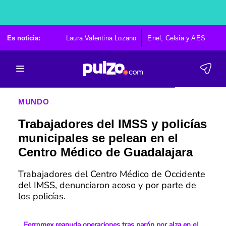
Es noticia:
Laura Valentina Lozano
Enel, Celsia y AES
Po
MUNDO
Trabajadores del IMSS y policías
municipales se pelean en el
Centro Médico de Guadalajara
Trabajadores del Centro Médico de Occidente
del IMSS, denunciaron acoso y por parte de
los policías.
Ferromex reanuda operaciones tras parón por alza en el