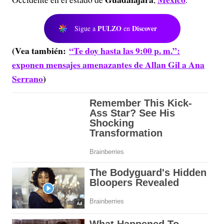
PULZO
Discover
Sigue a
en
(Vea también:
“Te doy hasta las 9:00 p. m.”:
exponen mensajes amenazantes de Allan Gil a Ana
Serrano
)