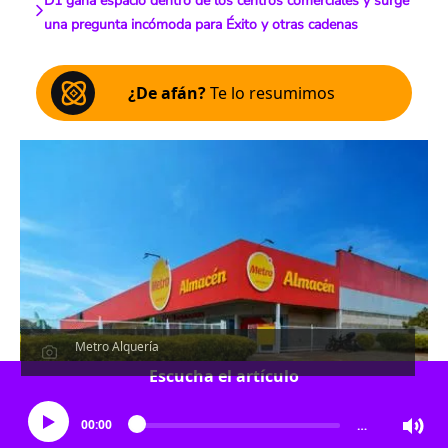
D1 gana espacio dentro de los centros comerciales y surge
una pregunta incómoda para Éxito y otras cadenas
¿De afán?
Te lo resumimos
Metro Alquería
Escucha el artículo
00:00
…