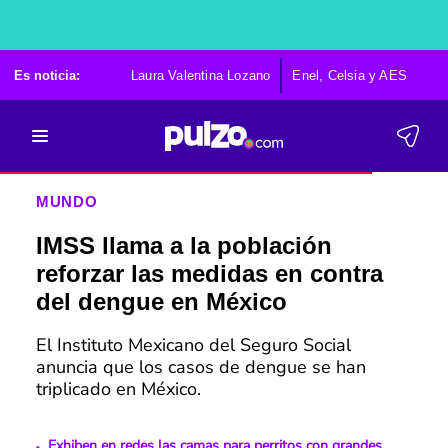
Es noticia:
Laura Valentina Lozano
Enel, Celsia y AES
Po
MUNDO
IMSS llama a la población
reforzar las medidas en contra
del dengue en México
El Instituto Mexicano del Seguro Social
anuncia que los casos de dengue se han
triplicado en México.
Exhiben en redes las camas para perritos con grandes