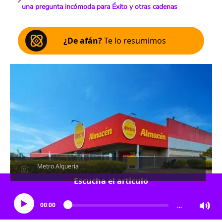
una pregunta incómoda para Éxito y otras cadenas
¿De afán?
Te lo resumimos
Metro Alquería
Escucha el artículo
00:00
…