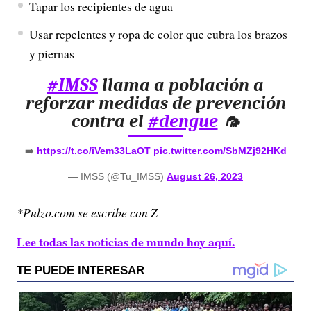
Tapar los recipientes de agua
Usar repelentes y ropa de color que cubra los brazos
y piernas
#IMSS
llama a población a
reforzar medidas de prevención
contra el
#dengue
🦟
➡️
https://t.co/iVem33LaOT
pic.twitter.com/SbMZj92HKd
— IMSS (@Tu_IMSS)
August 26, 2023
*Pulzo.com se escribe con Z
Lee todas las noticias de mundo hoy aquí.