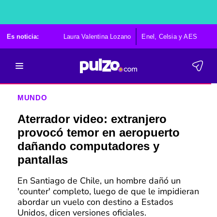
Es noticia:
Laura Valentina Lozano
Enel, Celsia y AES
Po
MUNDO
Aterrador video: extranjero
provocó temor en aeropuerto
dañando computadores y
pantallas
En Santiago de Chile, un hombre dañó un
'counter' completo, luego de que le impidieran
abordar un vuelo con destino a Estados
Unidos, dicen versiones oficiales.