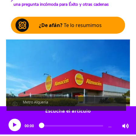
una pregunta incómoda para Éxito y otras cadenas
¿De afán?
Te lo resumimos
Metro Alquería
Escucha el artículo
00:00
…