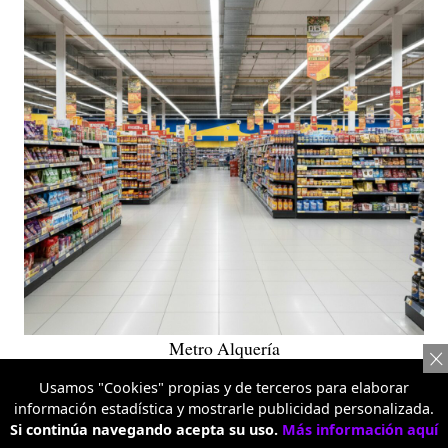
Metro Alquería
TEMAS RELACIONADOS:
Usamos "Cookies" propias y de terceros para elaborar
información estadística y mostrarle publicidad personalizada.
SUPERMERCADO
AHORRO
TIENDAS
BOGOTÁ
Si continúa navegando acepta su uso.
Más información aquí